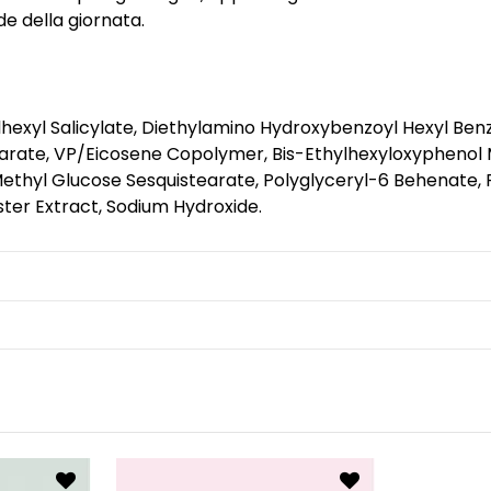
lde della giornata.
lhexyl Salicylate, Diethylamino Hydroxybenzoyl Hexyl Benz
earate, VP/Eicosene Copolymer, Bis-Ethylhexyloxyphenol M
Methyl Glucose Sesquistearate, Polyglyceryl-6 Behenate,
ter Extract, Sodium Hydroxide.