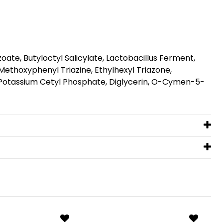
oate, Butyloctyl Salicylate, Lactobacillus Ferment,
ethoxyphenyl Triazine, Ethylhexyl Triazone,
 Potassium Cetyl Phosphate, Diglycerin, O-Cymen-5-