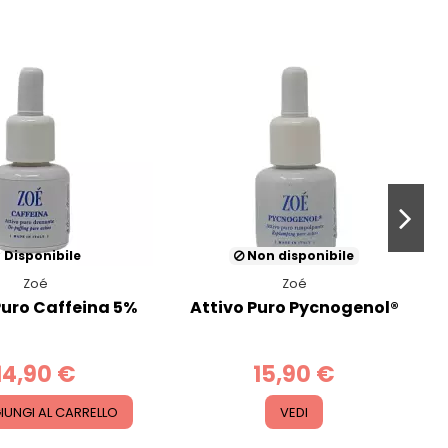
Disponibile
Non disponibile
Zoé
Zoé
Puro Caffeina 5%
Attivo Puro Pycnogenol®
A
14,90 €
15,90 €
IUNGI AL CARRELLO
VEDI