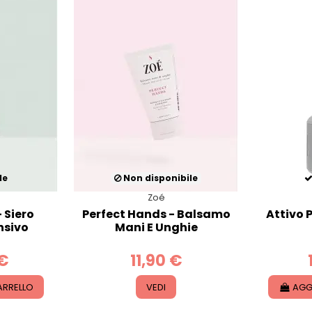
le
Non disponibile
Zoé
- Siero
Perfect Hands - Balsamo
Attivo 
nsivo
Mani E Unghie
 €
11,90 €
ARRELLO
VEDI
AGG