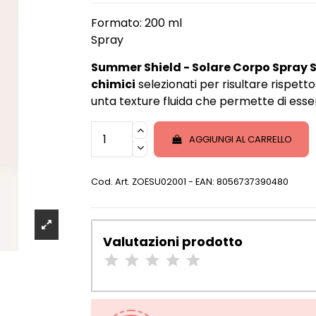
Formato: 200 ml
Spray
Summer Shield - Solare Corpo Spray 
chimici
selezionati per risultare rispettos
unta texture fluida che permette di esser
AGGIUNGI AL CARRELLO
Cod. Art.
ZOESU02001
- EAN: 8056737390480
Valutazioni prodotto