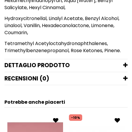
Hexamethylindanopyran, Aqua [Water], Benzyl
Salicylate, Hexyl Cinnamal,
Hydroxycitronellal, Linalyl Acetate, Benzyl Alcohol,
Linalool, Vanillin, Hexadecanolactone, Limonene,
Coumarin,
Tetramethyl Acetyloctahydronaphthalenes,
Trimethylbenzenepropanol, Rose Ketones, Pinene.
DETTAGLIO PRODOTTO
RECENSIONI (0)
Potrebbe anche piacerti
-10%