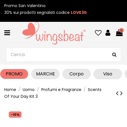
Promo San Valentino
30% sui prodotti segnalati codice
LOVE30
0
PROMO
MARCHE
Corpo
Viso
Home
Uomo
Profumi e Fragranze
Scents
Of Your Day Kit 3
-10%