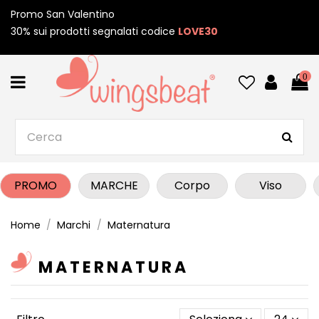
Promo San Valentino
30% sui prodotti segnalati codice
LOVE30
0
PROMO
MARCHE
Corpo
Viso
Home
Marchi
Maternatura
MATERNATURA