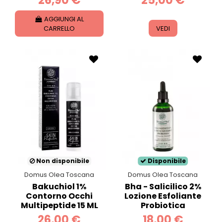
26,90 €
25,00 €
AGGIUNGI AL
CARRELLO
VEDI
Non disponibile
Disponibile
Domus Olea Toscana
Domus Olea Toscana
Bakuchiol 1%
Bha - Salicilico 2%
Contorno Occhi
Lozione Esfoliante
Multipeptide 15 ML
Probiotica
26,00 €
18,00 €