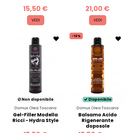
15,50 €
21,00 €
VEDI
VEDI
-10%
Non disponibile
Disponibile
Domus Olea Toscana
Domus Olea Toscana
Gel-Filler Modella
Balsamo Acido
Ricci - Hydra Style
Rigenerante
doposole