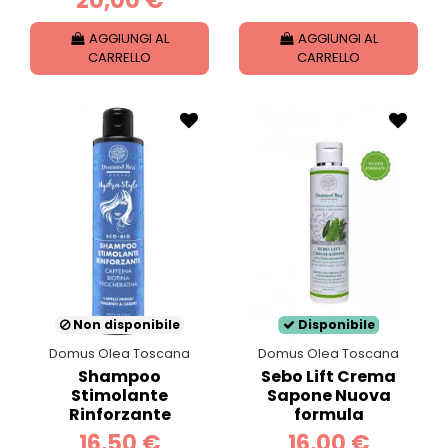
20,00 €
AGGIUNGI AL
AGGIUNGI AL
CARRELLO
CARRELLO
Non disponibile
Disponibile
Domus Olea Toscana
Domus Olea Toscana
Shampoo
Sebo Lift Crema
Stimolante
Sapone Nuova
Rinforzante
formula
16,50 €
16,00 €