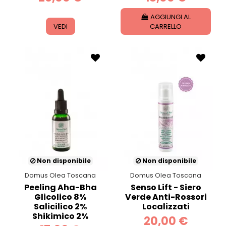
AGGIUNGI AL
VEDI
CARRELLO
Non disponibile
Non disponibile
Domus Olea Toscana
Domus Olea Toscana
Peeling Aha-Bha
Senso Lift - Siero
Glicolico 8%
Verde Anti-Rossori
Salicilico 2%
Localizzati
Shikimico 2%
20,00 €