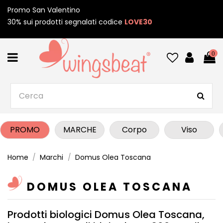
Promo San Valentino
30% sui prodotti segnalati codice
LOVE30
0
PROMO
MARCHE
Corpo
Viso
Home
Marchi
Domus Olea Toscana
DOMUS OLEA TOSCANA
Prodotti biologici Domus Olea Toscana,