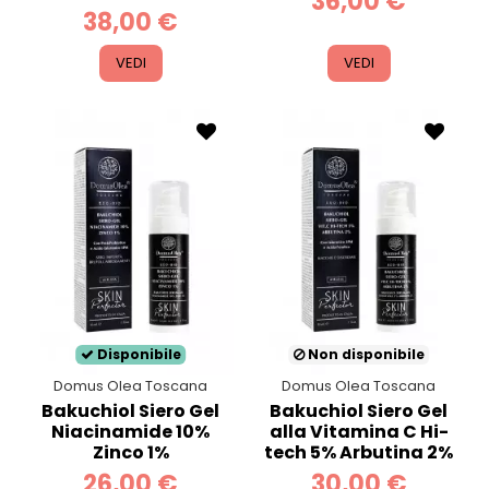
36,00 €
38,00 €
VEDI
VEDI
Disponibile
Non disponibile
Domus Olea Toscana
Domus Olea Toscana
Bakuchiol Siero Gel
Bakuchiol Siero Gel
Niacinamide 10%
alla Vitamina C Hi-
Zinco 1%
tech 5% Arbutina 2%
26,00 €
30,00 €