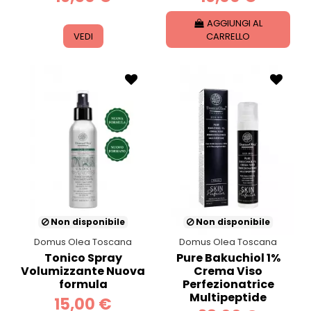
AGGIUNGI AL
VEDI
CARRELLO
Non disponibile
Non disponibile
Domus Olea Toscana
Domus Olea Toscana
Tonico Spray
Pure Bakuchiol 1%
Volumizzante Nuova
Crema Viso
formula
Perfezionatrice
Multipeptide
15,00 €