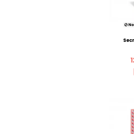
No
Secr
1