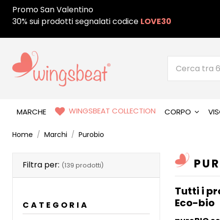
Promo San Valentino
30% sui prodotti segnalati codice
LOVE30
WINGSBEAT COLLECTION
MARCHE
CORPO
VI
Home
Marchi
Purobio
PU
Filtra per:
(139 prodotti)
Tutti i p
Eco-bio
CATEGORIA