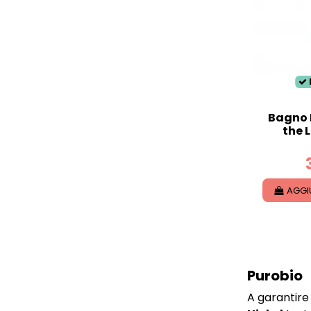
Bagno 
the L
AGGI
Purobio
A garantire