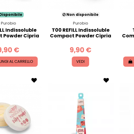
Disponibile
Non disponibile
Purobio
Purobio
LL Indissoluble
T00 REFILL Indissoluble
 Powder Cipria
Compact Powder Cipria
Comp
9,90 €
9,90 €
UNGI AL CARRELLO
VEDI