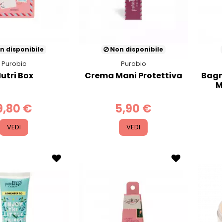
n disponibile
Non disponibile
Purobio
Purobio
utri Box
Crema Mani Protettiva
Bagn
M
9,80 €
5,90 €
VEDI
VEDI