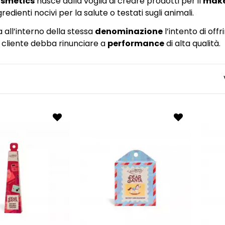
osmetics
nasce dalla voglia di creare prodotti per il
mak
gredienti nocivi per la salute o testati sugli animali.
 all’interno della stessa
denominazione
l’intento di offr
l cliente debba rinunciare a
performance
di alta qualità.