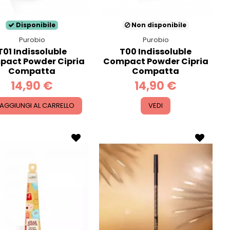
Disponibile
Non disponibile
Purobio
Purobio
T01 Indissoluble
T00 Indissoluble
act Powder Cipria
Compact Powder Cipria
Compatta
Compatta
14,90 €
14,90 €
AGGIUNGI AL CARRELLO
VEDI