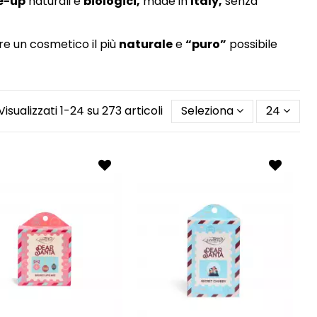
e-up
naturali e
biologici,
made in
Italy,
senza
ire un cosmetico il più
naturale
e
“puro”
possibile
Visualizzati 1-24 su 273 articoli
Seleziona
24