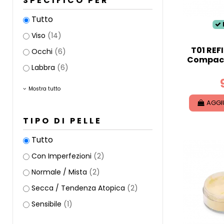
SPECIFICO PER
Tutto
Viso
(14)
T01 REFI
Occhi
(6)
Compact
Labbra
(6)
Mostra tutto
AGGI
TIPO DI PELLE
Tutto
Con Imperfezioni
(2)
Normale / Mista
(2)
Secca / Tendenza Atopica
(2)
Sensibile
(1)