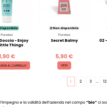
Disponibile
Non disponibile
Purobio
Purobio
Doccia - Enjoy
Secret Balmy
02 -
ittle Things
3,90 €
5,90 €
UNGI AL CARRELLO
VEDI
1
2
3
…
12
 l’impegno e la validità dell’azienda nel campo
“bio”
ci so