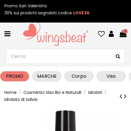
Promo San Valentino
30% sui prodotti segnalati codice
LOVE30
0
PROMO
MARCHE
Corpo
Viso
Home
Cosmetici Viso Bio e Naturali
Idrolati
Idrolato di Salvia