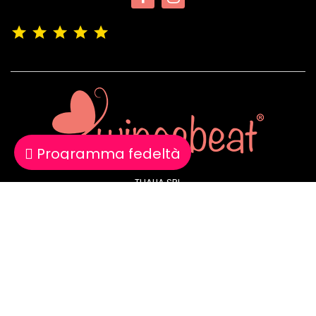
(4,9/5)
Vedere tutte le recensioni del negozio
Programma fedeltà
THALIA SRL
P.I. 04183620923
Email: info@wingsbeat.com
Negozi: Cagliari | Oristano