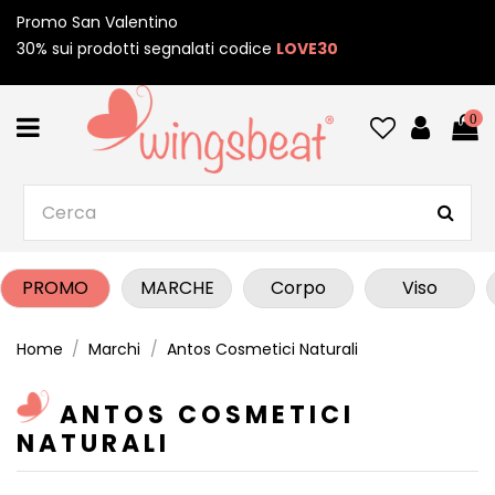
Promo San Valentino
30% sui prodotti segnalati codice
LOVE30
0
PROMO
MARCHE
Corpo
Viso
Home
Marchi
Antos Cosmetici Naturali
ANTOS COSMETICI
NATURALI