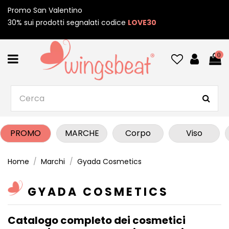
Promo San Valentino
30% sui prodotti segnalati codice
LOVE30
0
PROMO
MARCHE
Corpo
Viso
Home
Marchi
Gyada Cosmetics
GYADA COSMETICS
Catalogo completo dei cosmetici