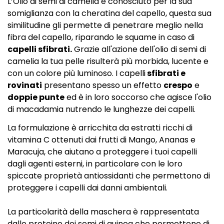
L’Olio di semi di camelia è conosciuto per la sua
somiglianza con la cheratina del capello, questa sua
similitudine gli permette di penetrare meglio nella
fibra del capello, riparando le squame in caso di
capelli sfibrati.
Grazie all'azione dell'olio di semi di
camelia la tua pelle risulterà più morbida, lucente e
con un colore più luminoso. I capelli
sfibrati e
rovinati
presentano spesso un effetto
crespo
e
doppie punte
ed è in loro soccorso che agisce l'olio
di macadamia nutrendo le lunghezze dei capelli.
La formulazione è arricchita da estratti ricchi di
vitamina C ottenuti dai frutti di Mango, Ananas e
Maracuja, che aiutano a proteggere i tuoi capelli
dagli agenti esterni, in particolare con le loro
spiccate proprietà antiossidanti che permettono di
proteggere i capelli dai danni ambientali.
La particolarità della maschera è rappresentata
dalle proteine dei semi di quinoa che permettono di