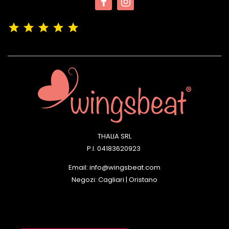
(4,9/5)
Vedere tutte le recensioni del negozio
THALIA SRL
P.I. 04183620923
Email: info@wingsbeat.com
Negozi: Cagliari | Oristano