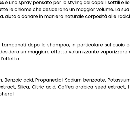
cs
è uno spray pensato per lo styling dei capelli sottili e li
tte le chiome che desiderano un maggior volume. La sua fo
, aiuta a donare in maniera naturale corposità alle radici 
 e tamponati dopo lo shampoo, in particolare sul cuoi
e si desidera un maggiore effetto volumizzante vaporizzare a
l’effetto.
fum, Benzoic acid, Propanediol, Sodium benzoate, Potassi
tract, Silica, Citric acid, Coffea arabica seed extract, H
pherol.