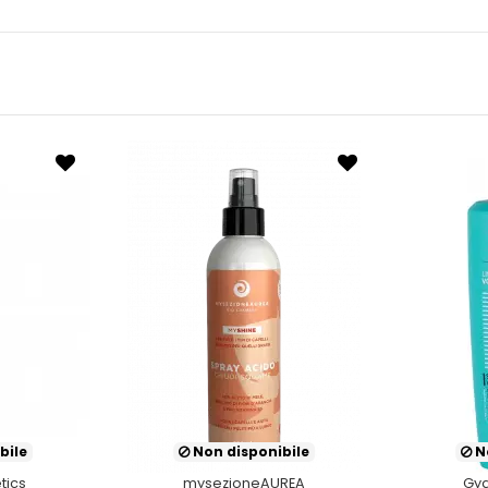
bile
Non disponibile
No
tics
mysezioneAUREA
Gya