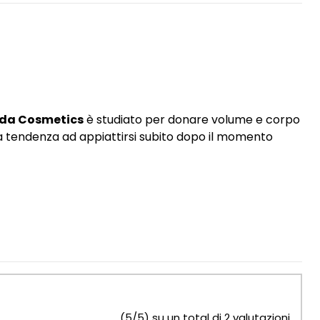
ada Cosmetics
è studiato per donare volume e corpo
 la tendenza ad appiattirsi subito dopo il momento
(5/5) su un total di 2 valutazioni