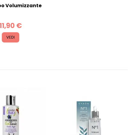
o Volumizzante
11,90 €
VEDI