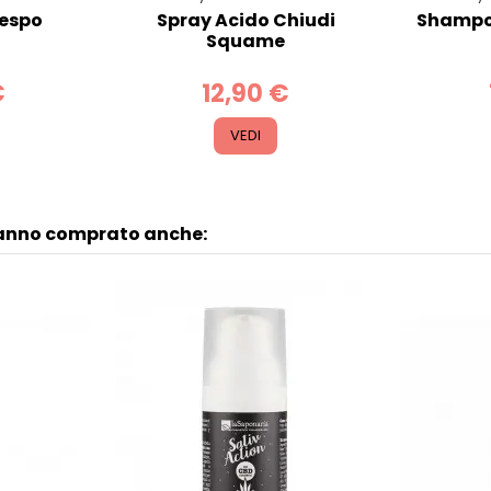
respo
Spray Acido Chiudi
Shampo
Squame
€
12,90 €
VEDI
hanno comprato anche: