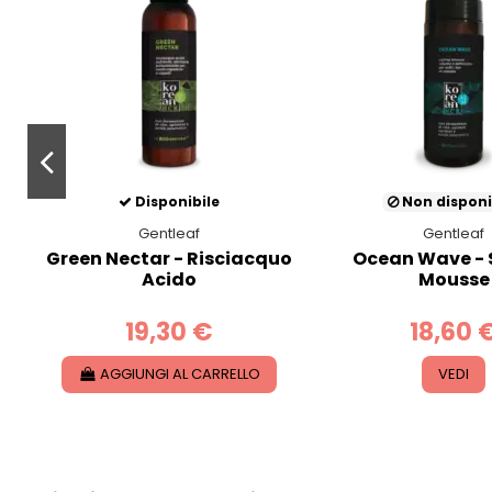
Disponibile
Non disponi
Gentleaf
Gentleaf
Green Nectar - Risciacquo
Ocean Wave - 
Acido
Mousse
19,30 €
18,60 
AGGIUNGI AL CARRELLO
VEDI