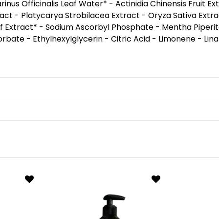
nus Officinalis Leaf Water* - Actinidia Chinensis Fruit E
ract - Platycarya Strobilacea Extract - Oryza Sativa Ext
 Extract* - Sodium Ascorbyl Phosphate - Mentha Piperita 
rbate - Ethylhexylglycerin - Citric Acid - Limonene - Lina