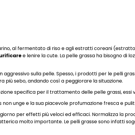
arino, al fermentato di riso e agli estratti coreani (estratt
urificare
e lenire la cute. La pelle grassa ha bisogno di loz
 aggressivo sulla pelle. Spesso, i prodotti per le pelli g
a più sebo, andando così a peggiorare la situazione.
ione specifica per il trattamento delle pelle grassi, essi v
s non unge e la sua piacevole profumazione fresca e pulita
orno per effetti più veloci ed efficaci. Normalizza la pr
tterica molto importante. Le pelli grasse sono infatti sogg