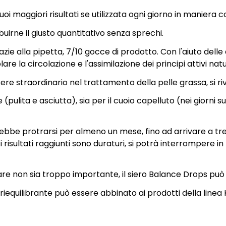
uoi maggiori risultati se utilizzata ogni giorno in maniera 
buirne il giusto quantitativo senza sprechi.
azie alla pipetta, 7/10 gocce di prodotto. Con l'aiuto delle
re la circolazione e l'assimilazione dei principi attivi natu
sere straordinario nel trattamento della pelle grassa, si r
pulita e asciutta), sia per il cuoio capelluto (nei giorni s
ovrebbe protrarsi per almeno un mese, fino ad arrivare a tr
isultati raggiunti sono duraturi, si potrà interrompere in 
are non sia troppo importante, il siero Balance Drops può 
riequilibrante può essere abbinato ai prodotti della linea