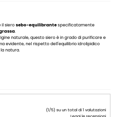
 il siero
sebo-equilibrante
specificatamente
 grassa
.
rigine naturale, questo siero è in grado di purificare e
a evidente, nel rispetto dell'equilibrio idrolipidico
la natura.
(1/5) su un total di 1 valutazioni
Leggi le recensioni