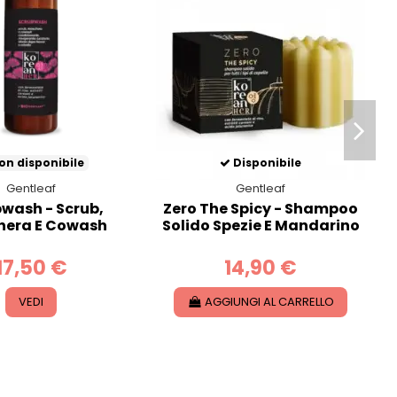
n disponibile
Disponibile
Gentleaf
Gentleaf
wash - Scrub,
Zero The Spicy - Shampoo
era E Cowash
Solido Spezie E Mandarino
17,50 €
14,90 €
VEDI
AGGIUNGI AL CARRELLO