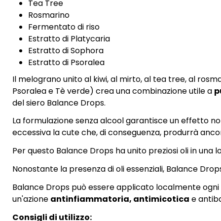
Tea Tree
Rosmarino
Fermentato di riso
Estratto di Platycaria
Estratto di Sophora
Estratto di Psoralea
Il melograno unito al kiwi, al mirto, al tea tree, al rosm
Psoralea e Tè verde) crea una combinazione utile a
p
del siero Balance Drops.
La formulazione senza alcool garantisce un effetto non
eccessiva la cute che, di conseguenza, produrrà ancor
Per questo Balance Drops ha unito preziosi oli in una loz
Nonostante la presenza di oli essenziali, Balance Drop
Balance Drops può essere applicato localmente ogni gi
un'azione
antinfiammatoria, antimicotica
e antiba
Consigli di utilizzo: