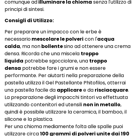
comunque ad
illuminare la chioma
senza l'utilizzo di
principi di sintesi.
Consigli di Utilizzo:
Per preparare un impacco con le erbe è
necessario
mescolare le polveri
con l'
acqua
calda
, ma non
bollente
sino ad ottenere una crema
densa. Ricorda che una miscela
troppo
liquida
potrebbe sgocciolare, una
troppo
densa
potrebbe fare i grumi e non essere
performante. Per aiutarti nella preparazione della
pastella utilizza il
Gel Pastellante Phitofilos
, otterrai
una pastella facile da
applicare
e da
risciacquare
.
La preparazione degli impacchi tintori va effettuata
utilizzando contenitori ed utensili
non in metallo
,
quindi è possibile utilizzare la ceramica, il bamboo, il
silicone e la plastica.
Per una chioma mediamente folta alle spalle puoi
utilizzare circa
100 grammi di polveri unite dai 190