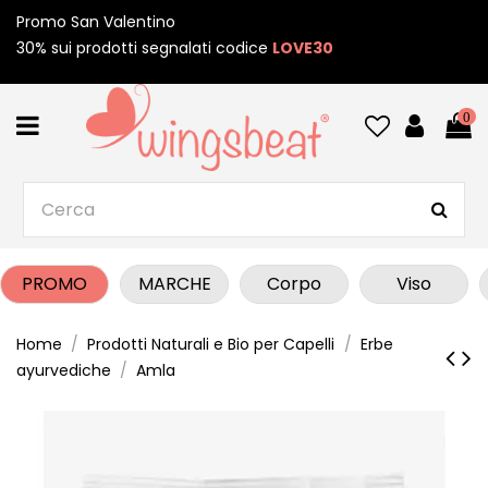
Promo San Valentino
30% sui prodotti segnalati codice
LOVE30
0
PROMO
MARCHE
Corpo
Viso
Home
Prodotti Naturali e Bio per Capelli
Erbe
ayurvediche
Amla