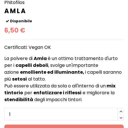
Phitofilos
AMLA
Disponibile
6,50 €
Certificati: Vegan OK
La polvere di
Amla
è un ottimo trattamento d'urto
per i
capelli deboli
, svolge un'importante
azione
emolliente ed illuminante,
i capelli saranno
più
setosi
al tatto.
Può essere utilizzata da sola o all'interno di un
mix
tintorio
per
enfatizzare i riflessi
e migliorare la
stendibilità
degli impacchi tintori.