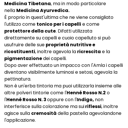
Medicina Tibetana
, ma in modo particolare
nella
Medicina Ayurvedica.
È proprio in quest'ultima che ne viene consigliato
l'utilizzo come
tonico per i capelli
e come
protettore della cute
. Difatti utilizzata
direttamente su capelli e cuoio capelluto si può
usufruire delle sue
proprietà nutritive e
ricostituenti
, inoltre agevola la
ricrescita
e la
pigmentazione
dei capelli.
Dopo aver effettuato un impacco con l'Amla i capelli
diventano visibilmente luminosi e setosi, agevola la
pettinatura.
Non è un'erba tintoria ma puoi utilizzarla insieme alle
altre polveri tintorie come l'
Henné Rosso N.2
o
l'
Henné Rosso N. 3
oppure con l'
Indigo,
non
interferisce sulla colorazione ma sui
riflessi
, inoltre
agisce sulla
cremosità
della pastella agevolandone
l'applicazione.