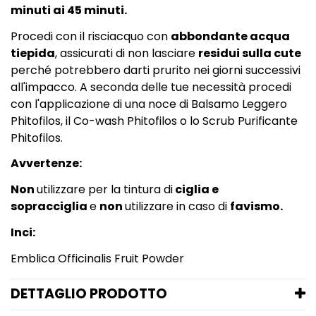
minuti ai 45 minuti.
Procedi con il risciacquo con
abbondante acqua
tiepida
, assicurati di non lasciare
residui sulla cute
perché potrebbero darti prurito nei giorni successivi
all'impacco. A seconda delle tue necessità procedi
con l'applicazione di una noce di
Balsamo Leggero
Phitofilos
, il
Co-wash Phitofilos
o lo
Scrub Purificante
Phitofilos
.
Avvertenze:
Non
utilizzare per la tintura di
ciglia e
sopracciglia
e
non
utilizzare in caso di
favismo.
Inci:
Emblica Officinalis Fruit Powder
DETTAGLIO PRODOTTO